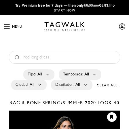
·
Try
Premium
free for 7 days — then only
€8.33/mo
€5.83/mo
START NOW
MENU
Tipo:
All
Temporada:
All
Ciudad:
All
Diseñador:
All
CLEAR ALL
RAG & BONE
SPRING/SUMMER 2020
LOOK 40