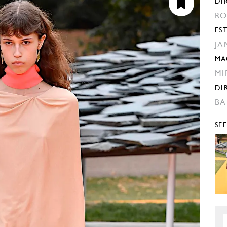
DI
RO
ES
JA
MA
MI
DI
BA
SE