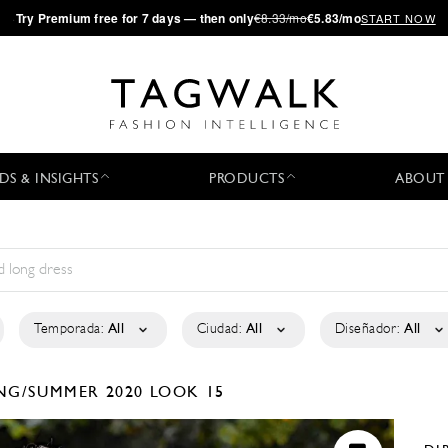
·
Try
Premium
free for 7 days — then only
€8.33/mo
€5.83/mo
START NOW
DS & INSIGHTS
PRODUCTS
ABOUT
Temporada:
All
Ciudad:
All
Diseñador:
All
NG/SUMMER 2020
LOOK 15