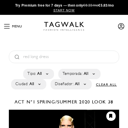
·
Try
Premium
free for 7 days — then only
€8.33/mo
€5.83/mo
START NOW
MENU
Tipo:
All
Temporada:
All
Ciudad:
All
Diseñador:
All
CLEAR ALL
ACT N°1
SPRING/SUMMER 2020
LOOK 38