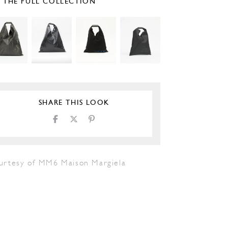
E THE FULL COLLECTION
SHARE THIS LOOK
urtesy of MM6 Maison Margiela