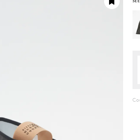
SE
Co