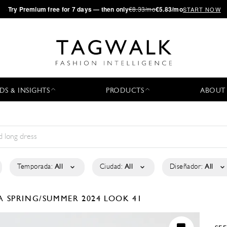
·
Try
Premium
free for 7 days — then only
€8.33/mo
€5.83/mo
START NOW
DS & INSIGHTS
PRODUCTS
ABOUT
Temporada:
All
Ciudad:
All
Diseñador:
All
LA
SPRING/SUMMER 2024
LOOK 41