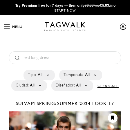
·
Try
Premium
free for 7 days — then only
€8.33/mo
€5.83/mo
START NOW
MENU
Tipo:
All
Temporada:
All
Ciudad:
All
Diseñador:
All
CLEAR ALL
SULVAM
SPRING/SUMMER 2024
LOOK 17