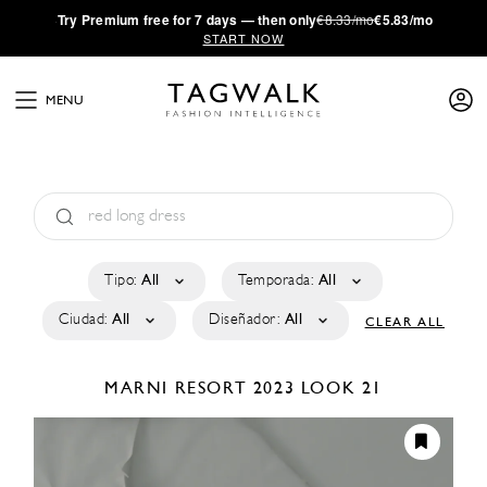
·
Try
Premium
free for 7 days — then only
€8.33/mo
€5.83/mo
START NOW
MENU
Tipo:
All
Temporada:
All
Ciudad:
All
Diseñador:
All
CLEAR ALL
MARNI
RESORT 2023
LOOK 21