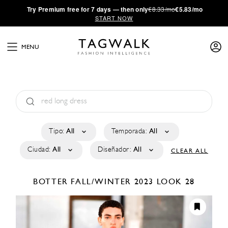
·
Try
Premium
free for 7 days — then only
€8.33/mo
€5.83/mo
START NOW
MENU
Tipo:
All
Temporada:
All
Ciudad:
All
Diseñador:
All
CLEAR ALL
BOTTER
FALL/WINTER 2023
LOOK 28