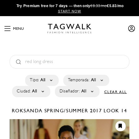
·
Try
Premium
free for 7 days — then only
€8.33/mo
€5.83/mo
START NOW
MENU
Tipo:
All
Temporada:
All
Ciudad:
All
Diseñador:
All
CLEAR ALL
ROKSANDA
SPRING/SUMMER 2017
LOOK 14