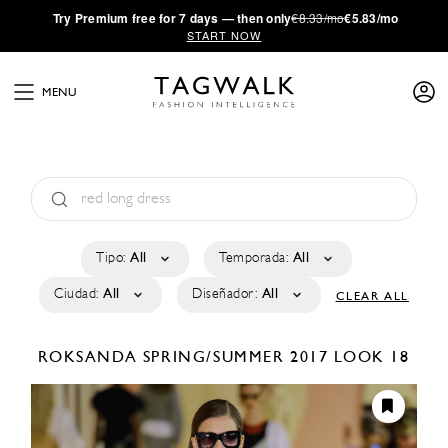
·
Try
Premium
free for 7 days — then only
€8.33/mo
€5.83/mo
START NOW
MENU
Tipo:
All
Temporada:
All
Ciudad:
All
Diseñador:
All
CLEAR ALL
ROKSANDA
SPRING/SUMMER 2017
LOOK 18