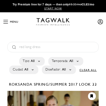
·
Try
Premium
free for 7 days — then only
€8.33/mo
€5.83/mo
START NOW
MENU
Tipo:
All
Temporada:
All
Ciudad:
All
Diseñador:
All
CLEAR ALL
ROKSANDA
SPRING/SUMMER 2017
LOOK 33