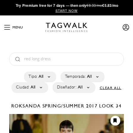
·
Try
Premium
free for 7 days — then only
€8.33/mo
€5.83/mo
START NOW
MENU
Tipo:
All
Temporada:
All
Ciudad:
All
Diseñador:
All
CLEAR ALL
ROKSANDA
SPRING/SUMMER 2017
LOOK 34