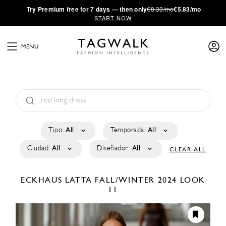
·
Try
Premium
free for 7 days — then only
€8.33/mo
€5.83/mo
START NOW
MENU
Tipo:
All
Temporada:
All
Ciudad:
All
Diseñador:
All
CLEAR ALL
ECKHAUS LATTA
FALL/WINTER 2024
LOOK
11