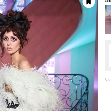
SE
Co