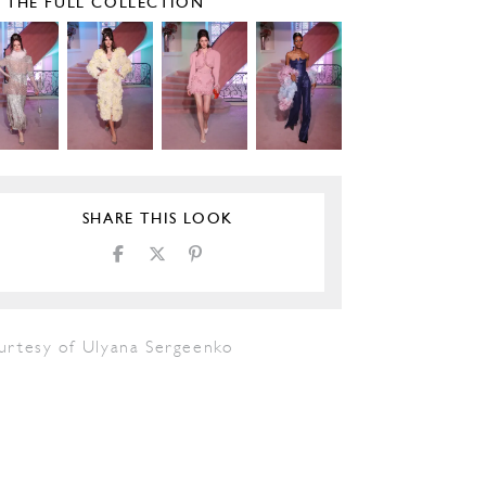
E THE FULL COLLECTION
SHARE THIS LOOK
urtesy of Ulyana Sergeenko