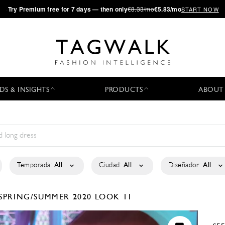
·
Try
Premium
free for 7 days — then only
€8.33/mo
€5.83/mo
START NOW
DS & INSIGHTS
PRODUCTS
ABOUT
Temporada:
All
Ciudad:
All
Diseñador:
All
SPRING/SUMMER 2020
LOOK 11