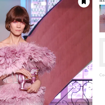
SE
Co