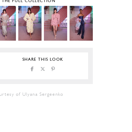
E THE FULL COLLECTION
SHARE THIS LOOK
urtesy of Ulyana Sergeenko