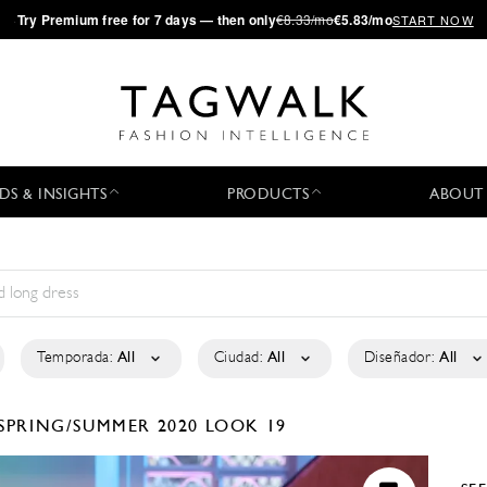
·
Try
Premium
free for 7 days — then only
€8.33/mo
€5.83/mo
START NOW
DS & INSIGHTS
PRODUCTS
ABOUT
Temporada:
All
Ciudad:
All
Diseñador:
All
SPRING/SUMMER 2020
LOOK 19