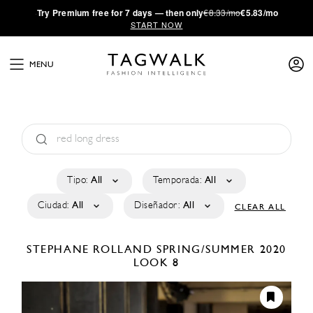
·
Try
Premium
free for 7 days — then only
€8.33/mo
€5.83/mo
START NOW
MENU
Tipo:
All
Temporada:
All
Ciudad:
All
Diseñador:
All
CLEAR ALL
STEPHANE ROLLAND
SPRING/SUMMER 2020
LOOK 8