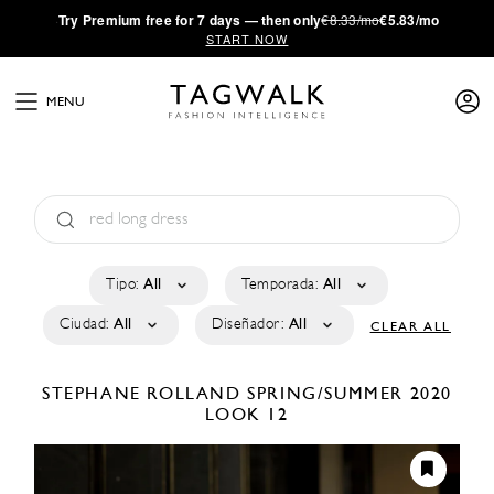
·
Try
Premium
free for 7 days — then only
€8.33/mo
€5.83/mo
START NOW
MENU
Tipo:
All
Temporada:
All
Ciudad:
All
Diseñador:
All
CLEAR ALL
STEPHANE ROLLAND
SPRING/SUMMER 2020
LOOK 12