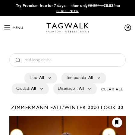
·
Try
Premium
free for 7 days — then only
€8.33/mo
€5.83/mo
START NOW
MENU
Tipo:
All
Temporada:
All
Ciudad:
All
Diseñador:
All
CLEAR ALL
ZIMMERMANN
FALL/WINTER 2020
LOOK 32