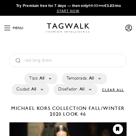
·
Try
Premium
free for 7 days — then only
€8.33/mo
€5.83/mo
START NOW
MENU
Tipo:
All
Temporada:
All
Ciudad:
All
Diseñador:
All
CLEAR ALL
MICHAEL KORS COLLECTION
FALL/WINTER
2020
LOOK 46