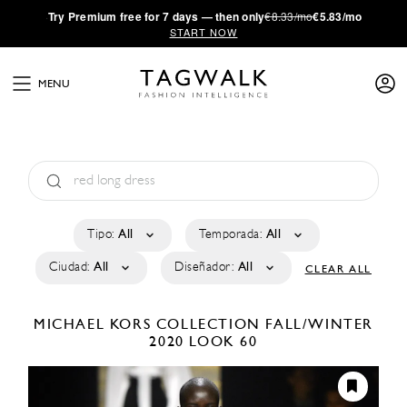
·
Try
Premium
free for 7 days — then only
€8.33/mo
€5.83/mo
START NOW
MENU
Tipo:
All
Temporada:
All
Ciudad:
All
Diseñador:
All
CLEAR ALL
MICHAEL KORS COLLECTION
FALL/WINTER
2020
LOOK 60