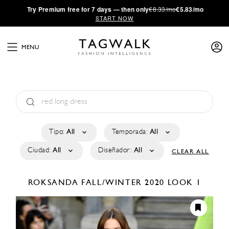
·
Try
Premium
free for 7 days — then only
€8.33/mo
€5.83/mo
START NOW
MENU
Tipo:
All
Temporada:
All
Ciudad:
All
Diseñador:
All
CLEAR ALL
ROKSANDA
FALL/WINTER 2020
LOOK 1