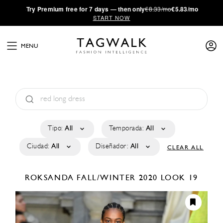
·
Try
Premium
free for 7 days — then only
€8.33/mo
€5.83/mo
START NOW
MENU
Tipo:
All
Temporada:
All
Ciudad:
All
Diseñador:
All
CLEAR ALL
ROKSANDA
FALL/WINTER 2020
LOOK 19