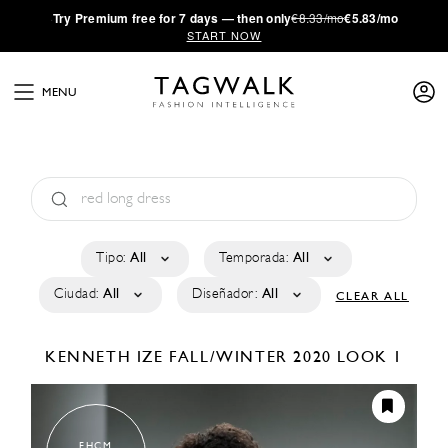
·
Try
Premium
free for 7 days — then only
€8.33/mo
€5.83/mo
START NOW
MENU
Tipo:
All
Temporada:
All
Ciudad:
All
Diseñador:
All
CLEAR ALL
KENNETH IZE
FALL/WINTER 2020
LOOK 1
FHCM