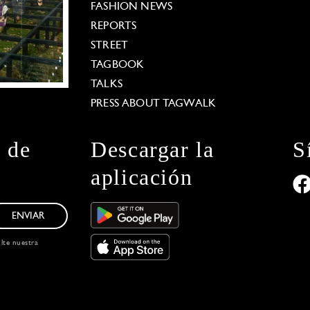
FASHION NEWS
REPORTS
STREET
TAGBOOK
TALKS
PRESS ABOUT TAGWALK
n de
Descargar la
S
aplicación
ENVIAR
ulte nuestra
 Options
our privacy settings, ensuring compliance with regu