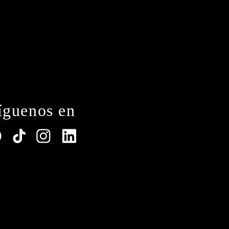
íguenos en
lations. Customize your preferences to control how y