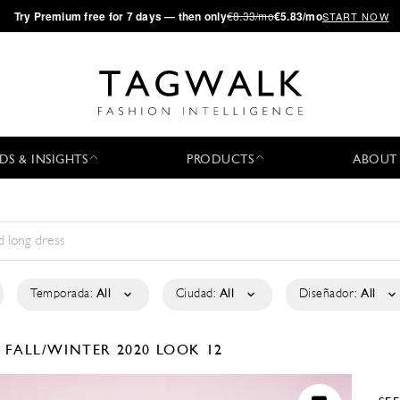
·
Try
Premium
free for 7 days — then only
€8.33/mo
€5.83/mo
START NOW
DS & INSIGHTS
PRODUCTS
ABOUT
Temporada:
All
Ciudad:
All
Diseñador:
All
N
FALL/WINTER 2020
LOOK 12