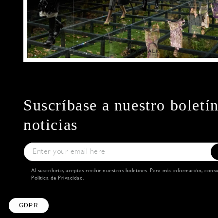
Suscríbase a nuestro boletí
noticias
Al suscribirte, aceptas recibir nuestros boletines. Para más información, cons
Política de Privacidad
.
Axeptio consent
Consent Management Platform: Personalize Your
Our platform empowers you to tailor and manage y
GDPR