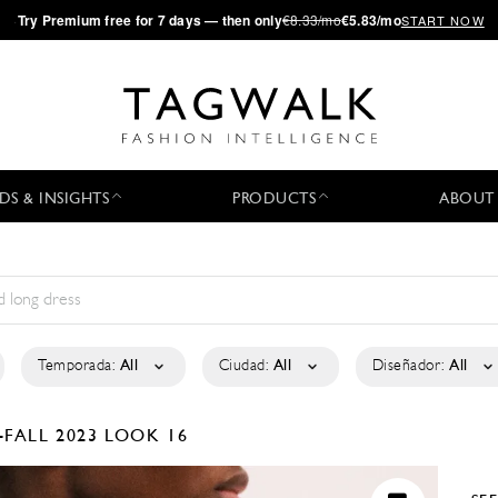
·
Try
Premium
free for 7 days — then only
€8.33/mo
€5.83/mo
START NOW
DS & INSIGHTS
PRODUCTS
ABOUT
Temporada:
All
Ciudad:
All
Diseñador:
All
-FALL 2023
LOOK 16