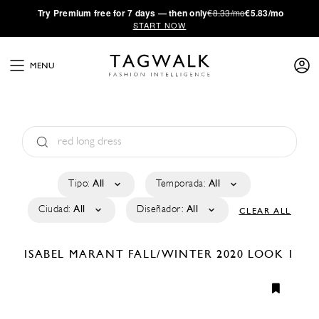
·
Try
Premium
free for 7 days — then only
€8.33/mo
€5.83/mo
START NOW
MENU
Tipo:
All
Temporada:
All
Ciudad:
All
Diseñador:
All
CLEAR ALL
ISABEL MARANT
FALL/WINTER 2020
LOOK 1