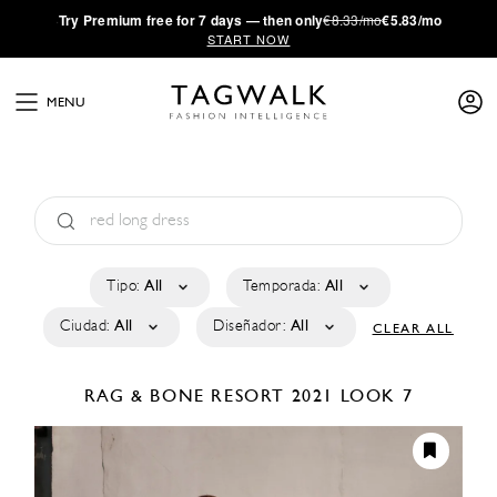
·
Try
Premium
free for 7 days — then only
€8.33/mo
€5.83/mo
START NOW
MENU
Tipo:
All
Temporada:
All
Ciudad:
All
Diseñador:
All
CLEAR ALL
RAG & BONE
RESORT 2021
LOOK 7