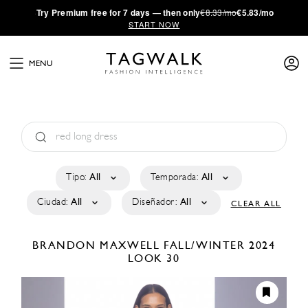
·
Try
Premium
free for 7 days — then only
€8.33/mo
€5.83/mo
START NOW
MENU
Tipo:
All
Temporada:
All
Ciudad:
All
Diseñador:
All
CLEAR ALL
BRANDON MAXWELL
FALL/WINTER 2024
LOOK 30