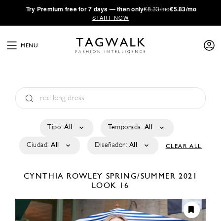
·
Try
Premium
free for 7 days — then only
€8.33/mo
€5.83/mo
START NOW
MENU
Tipo:
All
Temporada:
All
Ciudad:
All
Diseñador:
All
CLEAR ALL
CYNTHIA ROWLEY
SPRING/SUMMER 2021
LOOK 16