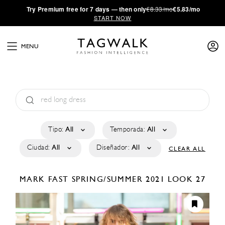
·
Try
Premium
free for 7 days — then only
€8.33/mo
€5.83/mo
START NOW
MENU
Tipo:
All
Temporada:
All
Ciudad:
All
Diseñador:
All
CLEAR ALL
MARK FAST
SPRING/SUMMER 2021
LOOK 27