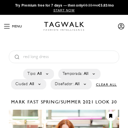
·
Try
Premium
free for 7 days — then only
€8.33/mo
€5.83/mo
START NOW
MENU
Tipo:
All
Temporada:
All
Ciudad:
All
Diseñador:
All
CLEAR ALL
MARK FAST
SPRING/SUMMER 2021
LOOK 30