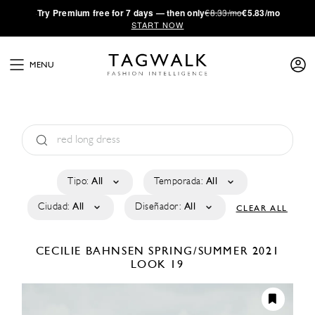
·
Try
Premium
free for 7 days — then only
€8.33/mo
€5.83/mo
START NOW
MENU
Tipo:
All
Temporada:
All
Ciudad:
All
Diseñador:
All
CLEAR ALL
CECILIE BAHNSEN
SPRING/SUMMER 2021
LOOK 19