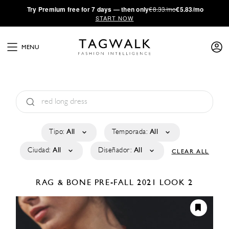
·
Try
Premium
free for 7 days — then only
€8.33/mo
€5.83/mo
START NOW
MENU
Tipo:
All
Temporada:
All
Ciudad:
All
Diseñador:
All
CLEAR ALL
RAG & BONE
PRE-FALL 2021
LOOK 2