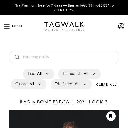
·
Try
Premium
free for 7 days — then only
€8.33/mo
€5.83/mo
START NOW
MENU
Tipo:
All
Temporada:
All
Ciudad:
All
Diseñador:
All
CLEAR ALL
RAG & BONE
PRE-FALL 2021
LOOK 3