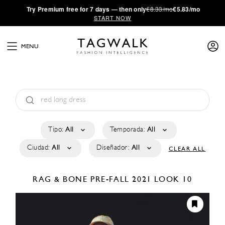
·
Try
Premium
free for 7 days — then only
€8.33/mo
€5.83/mo
START NOW
MENU
Tipo:
All
Temporada:
All
Ciudad:
All
Diseñador:
All
CLEAR ALL
RAG & BONE
PRE-FALL 2021
LOOK 10