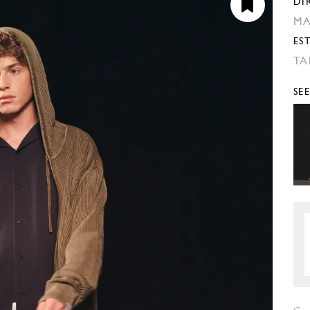
DI
MA
ES
TA
SE