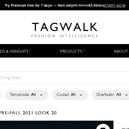
·
Try
Premium
free for 7 days — then only
€8.33/mo
€5.83/mo
START NOW
DS & INSIGHTS
PRODUCTS
ABOUT
Temporada:
All
Ciudad:
All
Diseñador:
All
PRE-FALL 2021
LOOK 20