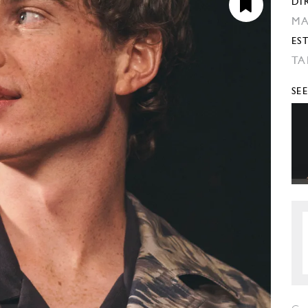
DI
MA
ES
TA
SE