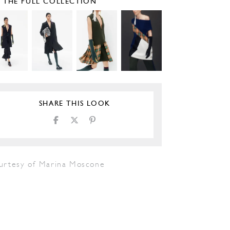
E THE FULL COLLECTION
SHARE THIS LOOK
urtesy of Marina Moscone