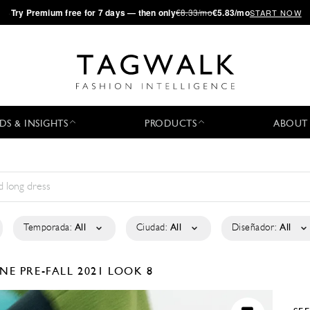
·
Try
Premium
free for 7 days — then only
€8.33/mo
€5.83/mo
START NOW
DS & INSIGHTS
PRODUCTS
ABOUT
Temporada:
All
Ciudad:
All
Diseñador:
All
ONE
PRE-FALL 2021
LOOK 8