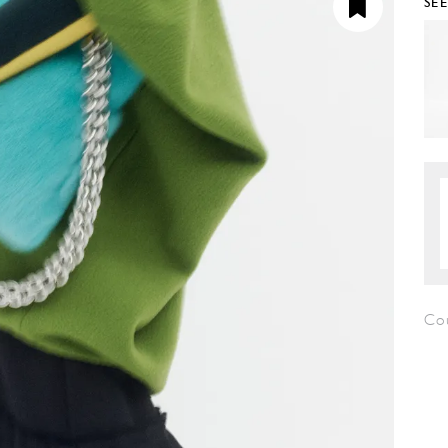
SE
Co