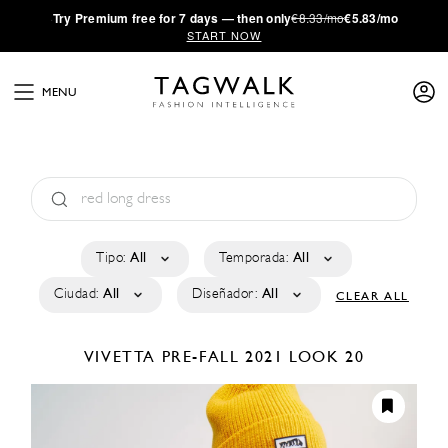
·
Try
Premium
free for 7 days — then only
€8.33/mo
€5.83/mo
START NOW
MENU
Tipo:
All
Temporada:
All
Ciudad:
All
Diseñador:
All
CLEAR ALL
VIVETTA
PRE-FALL 2021
LOOK 20