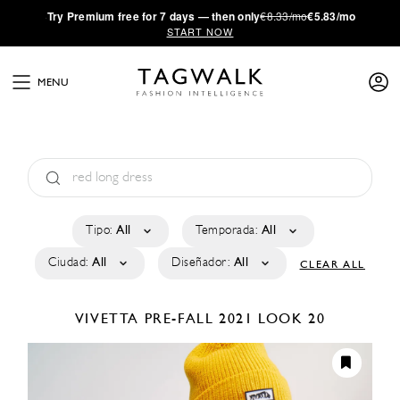
·
Try
Premium
free for 7 days — then only
€8.33/mo
€5.83/mo
START NOW
MENU
Tipo:
All
Temporada:
All
Ciudad:
All
Diseñador:
All
CLEAR ALL
VIVETTA
PRE-FALL 2021
LOOK 20