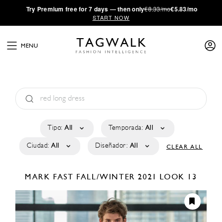
·
Try
Premium
free for 7 days — then only
€8.33/mo
€5.83/mo
START NOW
MENU
Tipo:
All
Temporada:
All
Ciudad:
All
Diseñador:
All
CLEAR ALL
MARK FAST
FALL/WINTER 2021
LOOK 13