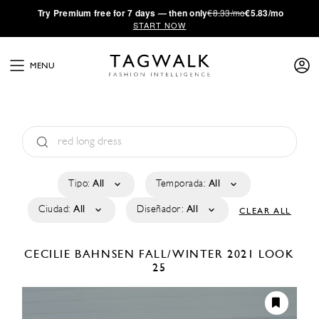
·
Try
Premium
free for 7 days — then only
€8.33/mo
€5.83/mo
START NOW
MENU
Tipo:
All
Temporada:
All
Ciudad:
All
Diseñador:
All
CLEAR ALL
CECILIE BAHNSEN
FALL/WINTER 2021
LOOK
25