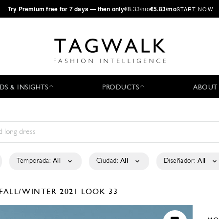
·
Try
Premium
free for 7 days — then only
€8.33/mo
€5.83/mo
START NOW
DS & INSIGHTS
PRODUCTS
ABOUT
Temporada:
All
Ciudad:
All
Diseñador:
All
FALL/WINTER 2021
LOOK 33