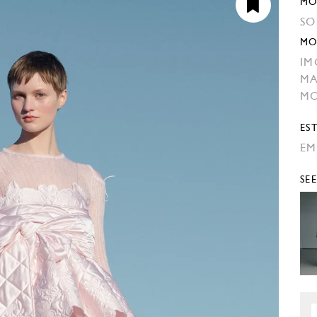
MO
SO
MO
IM
MA
MO
EST
EM
SE