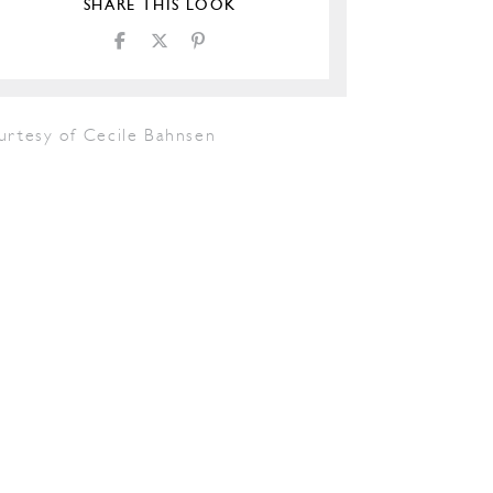
SHARE THIS LOOK
urtesy of Cecile Bahnsen