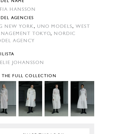
DEL NAME
FIA HANSSON
DEL AGENCIES
G NEW YORK
,
UNO MODELS
,
WEST
NAGEMENT TOKYO
,
NORDIC
DEL AGENCY
ILISTA
ELIE JOHANSSON
E THE FULL COLLECTION