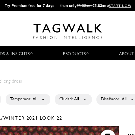
·
Try
Premium
free for 7 days — then only
€8.33/mo
€5.83/mo
START NOW
DS & INSIGHTS
PRODUCTS
ABOUT
Temporada:
All
Ciudad:
All
Diseñador:
All
L/WINTER 2021
LOOK 22