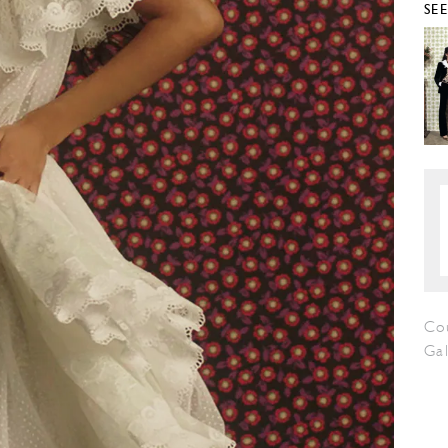
SE
Co
Ga