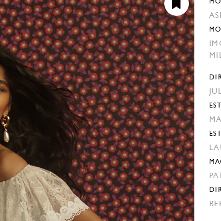
MO
AS
MO
IM
MI
DI
JU
EST
MA
ES
LA
MA
PA
DI
BE