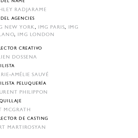
DEL NAME
HLEY RADJARAME
DEL AGENCIES
G NEW YORK
,
IMG PARIS
,
IMG
LANO
,
IMG LONDON
RECTOR CREATIVO
LIEN DOSSENA
ILISTA
RIE-AMÉLIE SAUVÉ
TILISTA PELUQUERÍA
URENT PHILIPPON
QUILLAJE
T MCGRATH
RECTOR DE CASTING
RT MARTIROSYAN