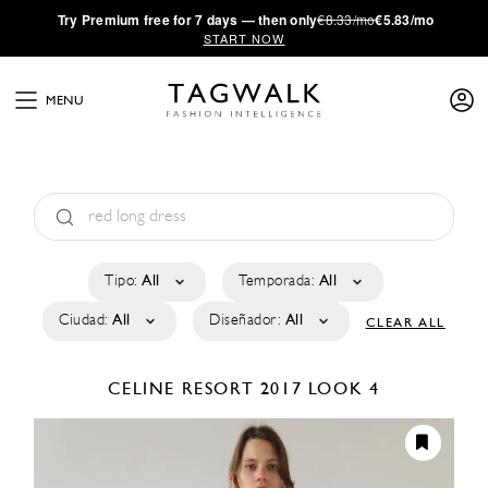
·
Try
Premium
free for 7 days — then only
€8.33/mo
€5.83/mo
START NOW
MENU
Tipo:
All
Temporada:
All
Ciudad:
All
Diseñador:
All
CLEAR ALL
CELINE
RESORT 2017
LOOK 4