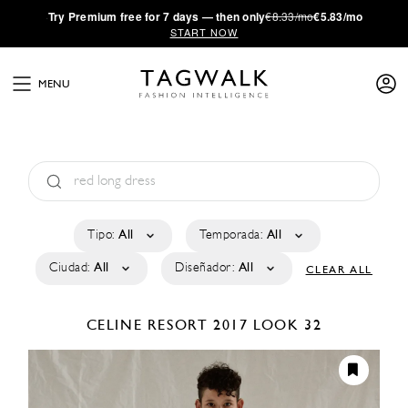
·
Try
Premium
free for 7 days — then only
€8.33/mo
€5.83/mo
START NOW
MENU
Tipo:
All
Temporada:
All
Ciudad:
All
Diseñador:
All
CLEAR ALL
CELINE
RESORT 2017
LOOK 32