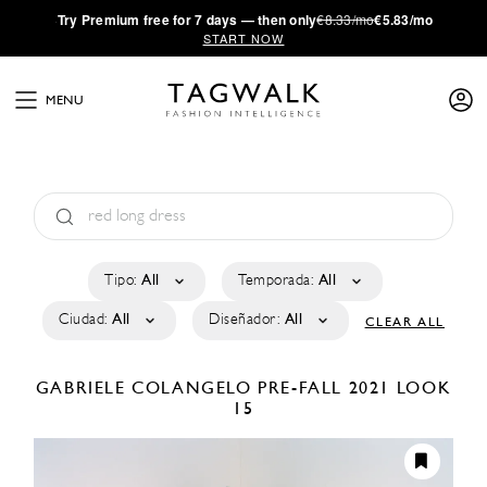
·
Try
Premium
free for 7 days — then only
€8.33/mo
€5.83/mo
START NOW
MENU
Tipo:
All
Temporada:
All
Ciudad:
All
Diseñador:
All
CLEAR ALL
GABRIELE COLANGELO
PRE-FALL 2021
LOOK
15