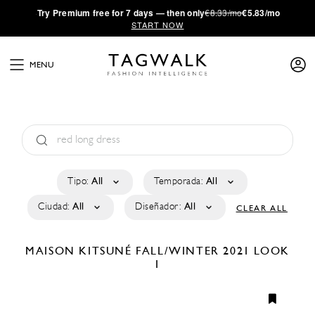
·
Try
Premium
free for 7 days — then only
€8.33/mo
€5.83/mo
START NOW
MENU
Tipo:
All
Temporada:
All
Ciudad:
All
Diseñador:
All
CLEAR ALL
MAISON KITSUNÉ
FALL/WINTER 2021
LOOK
1