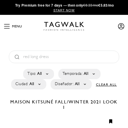
·
Try
Premium
free for 7 days — then only
€8.33/mo
€5.83/mo
START NOW
MENU
Tipo:
All
Temporada:
All
Ciudad:
All
Diseñador:
All
CLEAR ALL
MAISON KITSUNÉ
FALL/WINTER 2021
LOOK
1