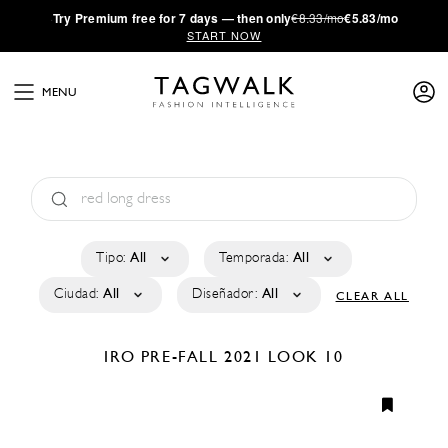
·
Try
Premium
free for 7 days — then only
€8.33/mo
€5.83/mo
START NOW
MENU
Tipo:
All
Temporada:
All
Ciudad:
All
Diseñador:
All
CLEAR ALL
IRO
PRE-FALL 2021
LOOK 10