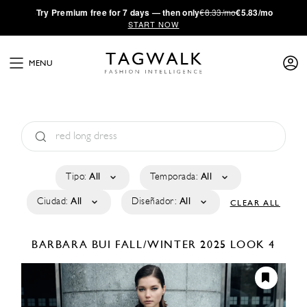
·
Try
Premium
free for 7 days — then only
€8.33/mo
€5.83/mo
START NOW
MENU
Tipo:
All
Temporada:
All
Ciudad:
All
Diseñador:
All
CLEAR ALL
BARBARA BUI
FALL/WINTER 2025
LOOK 4